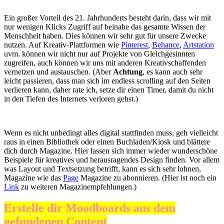
Ein großer Vorteil des 21. Jahrhunderts besteht darin, dass wir mit
nur wenigen Klicks Zugriff auf beinahe das gesamte Wissen der
Menschheit haben. Dies können wir sehr gut für unsere Zwecke
nutzen. Auf Kreativ-Plattformen wie
Pinterest
,
Behance
,
Artstation
uvm. können wir nicht nur auf Projekte von Gleichgesinnten
zugreifen, auch können wir uns mit anderen Kreativschaffenden
vernetzen und austauschen. (Aber
Achtung
, es kann auch sehr
leicht passieren, dass man sich im endless scrolling auf den Seiten
verlieren kann, daher rate ich, setze dir einen Timer, damit du nicht
in den Tiefen des Internets verloren gehst.)
Wenn es nicht unbedingt alles digital stattfinden muss, geh vielleicht
raus in einen Bibliothek oder einen Buchladen/Kiosk und blättere
dich durch Magazine. Hier lassen sich immer wieder wunderschöne
Beispiele für kreatives und herausragendes Design finden. Vor allem
was Layout und Textsetzung betrifft, kann es sich sehr lohnen,
Magazine wie das
Page
Magazine zu abonnieren. (Hier ist noch ein
Link
zu weiteren Magazinempfehlungen.)
Erstelle dir Moodboards aus dem
gefundenen Content