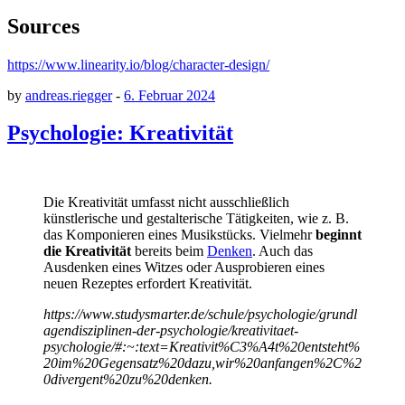
Sources
https://www.linearity.io/blog/character-design/
by
andreas.riegger
-
6. Februar 2024
Psychologie: Kreativität
Die Kreativität umfasst nicht ausschließlich
künstlerische und gestalterische Tätigkeiten, wie z. B.
das Komponieren eines Musikstücks. Vielmehr
beginnt
die Kreativität
bereits beim
Denken
. Auch das
Ausdenken eines Witzes oder Ausprobieren eines
neuen Rezeptes erfordert Kreativität.
https://www.studysmarter.de/schule/psychologie/grundl
agendisziplinen-der-psychologie/kreativitaet-
psychologie/#:~:text=Kreativit%C3%A4t%20entsteht%
20im%20Gegensatz%20dazu,wir%20anfangen%2C%2
0divergent%20zu%20denken.