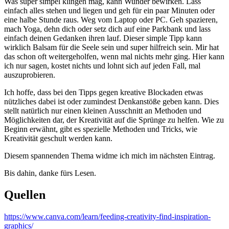
Was super simpel klingen mag, kann Wunder bewirken. Lass
einfach alles stehen und liegen und geh für ein paar Minuten oder
eine halbe Stunde raus. Weg vom Laptop oder PC. Geh spazieren,
mach Yoga, dehn dich oder setz dich auf eine Parkbank und lass
einfach deinen Gedanken ihren lauf. Dieser simple Tipp kann
wirklich Balsam für die Seele sein und super hilfreich sein. Mir hat
das schon oft weitergeholfen, wenn mal nichts mehr ging. Hier kann
ich nur sagen, kostet nichts und lohnt sich auf jeden Fall, mal
auszuprobieren.
Ich hoffe, dass bei den Tipps gegen kreative Blockaden etwas
nützliches dabei ist oder zumindest Denkanstöße geben kann. Dies
stellt natürlich nur einen kleinen Ausschnitt an Methoden und
Möglichkeiten dar, der Kreativität auf die Sprünge zu helfen. Wie zu
Beginn erwähnt, gibt es spezielle Methoden und Tricks, wie
Kreativität geschult werden kann.
Diesem spannenden Thema widme ich mich im nächsten Eintrag.
Bis dahin, danke fürs Lesen.
Quellen
https://www.canva.com/learn/feeding-creativity-find-inspiration-
graphics/