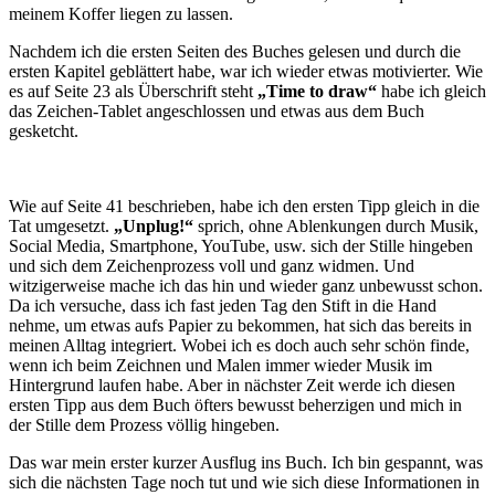
meinem Koffer liegen zu lassen.
Nachdem ich die ersten Seiten des Buches gelesen und durch die
ersten Kapitel geblättert habe, war ich wieder etwas motivierter. Wie
es auf Seite 23 als Überschrift steht
„Time to draw“
habe ich gleich
das Zeichen-Tablet angeschlossen und etwas aus dem Buch
gesketcht.
Wie auf Seite 41 beschrieben, habe ich den ersten Tipp gleich in die
Tat umgesetzt.
„Unplug!“
sprich, ohne Ablenkungen durch Musik,
Social Media, Smartphone, YouTube, usw. sich der Stille hingeben
und sich dem Zeichenprozess voll und ganz widmen. Und
witzigerweise mache ich das hin und wieder ganz unbewusst schon.
Da ich versuche, dass ich fast jeden Tag den Stift in die Hand
nehme, um etwas aufs Papier zu bekommen, hat sich das bereits in
meinen Alltag integriert. Wobei ich es doch auch sehr schön finde,
wenn ich beim Zeichnen und Malen immer wieder Musik im
Hintergrund laufen habe. Aber in nächster Zeit werde ich diesen
ersten Tipp aus dem Buch öfters bewusst beherzigen und mich in
der Stille dem Prozess völlig hingeben.
Das war mein erster kurzer Ausflug ins Buch. Ich bin gespannt, was
sich die nächsten Tage noch tut und wie sich diese Informationen in