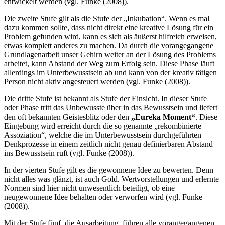
entwickelt werden (vgl. Funke (2008)).
Die zweite Stufe gilt als die Stufe der „Inkubation“. Wenn es mal
dazu kommen sollte, dass nicht direkt eine kreative Lösung für ein
Problem gefunden wird, kann es sich als äußerst hilfreich erweisen,
etwas komplett anderes zu machen. Da durch die vorangegangene
Grundlagenarbeit unser Gehirn weiter an der Lösung des Problems
arbeitet, kann Abstand der Weg zum Erfolg sein. Diese Phase läuft
allerdings im Unterbewusstsein ab und kann von der kreativ tätigen
Person nicht aktiv angesteuert werden (vgl. Funke (2008)).
Die dritte Stufe ist bekannt als Stufe der Einsicht. In dieser Stufe
oder Phase tritt das Unbewusste über in das Bewusstsein und liefert
den oft bekannten Geistesblitz oder den
„Eureka Moment“
. Diese
Eingebung wird erreicht durch die so genannte „rekombinierte
Assoziation“, welche die im Unterbewusstsein durchgeführten
Denkprozesse in einem zeitlich nicht genau definierbaren Abstand
ins Bewusstsein ruft (vgl. Funke (2008)).
In der vierten Stufe gilt es die gewonnene Idee zu bewerten. Denn
nicht alles was glänzt, ist auch Gold. Wertvorstellungen und erlernte
Normen sind hier nicht unwesentlich beteiligt, ob eine
neugewonnene Idee behalten oder verworfen wird (vgl. Funke
(2008)).
Mit der Stufe fünf, die Ausarbeitung, führen alle vorangegangenen