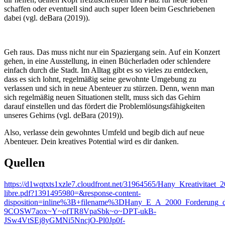
schaffen oder eventuell sind auch super Ideen beim Geschriebenen
dabei (vgl. deBara (2019)).
Geh raus. Das muss nicht nur ein Spaziergang sein. Auf ein Konzert
gehen, in eine Ausstellung, in einen Bücherladen oder schlendere
einfach durch die Stadt. Im Alltag gibt es so vieles zu entdecken,
dass es sich lohnt, regelmäßig seine gewohnte Umgebung zu
verlassen und sich in neue Abenteuer zu stürzen. Denn, wenn man
sich regelmäßig neuen Situationen stellt, muss sich das Gehirn
darauf einstellen und das fördert die Problemlösungsfähigkeiten
unseres Gehirns (vgl. deBara (2019)).
Also, verlasse dein gewohntes Umfeld und begib dich auf neue
Abenteuer. Dein kreatives Potential wird es dir danken.
Quellen
https://d1wqtxts1xzle7.cloudfront.net/31964565/Hany_Kreativitaet_
libre.pdf?1391495980=&response-content-
disposition=inline%3B+filename%3DHany_E_A_2000_Forderung_de
9COSW7aox~Y~ofTR8VpaSbk~o~DPT-ukB-
JSw4VtSEj8yGMNi5NncjO-Pl0Jp0f-