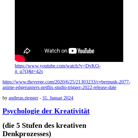
https://www.youtube.com/watch?v=DvKO-
ji_q7Q&t=42s
https://www.theverge.com/2020/6/25/21303233/cyberpunk-2077-
anime-edgerunners-netflix-studio-trigger-2022-release-date
by
andreas.riegger
-
31. Januar 2024
Psychologie der Kreativität
(die 5 Stufen des kreativen
Denkprozesses)