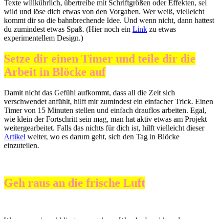
Texte willkührlich, übertreibe mit Schriftgrößen oder Effekten, sei
wild und löse dich etwas von den Vorgaben. Wer weiß, vielleicht
kommt dir so die bahnbrechende Idee. Und wenn nicht, dann hattest
du zumindest etwas Spaß. (Hier noch ein
Link
zu etwas
experimentellem Design.)
Setze dir einen Timer und teile dir die
Arbeit in Blöcke auf
Damit nicht das Gefühl aufkommt, dass all die Zeit sich
verschwendet anfühlt, hilft mir zumindest ein einfacher Trick. Einen
Timer von 15 Minuten stellen und einfach drauflos arbeiten. Egal,
wie klein der Fortschritt sein mag, man hat aktiv etwas am Projekt
weitergearbeitet. Falls das nichts für dich ist, hilft vielleicht dieser
Artikel
weiter, wo es darum geht, sich den Tag in Blöcke
einzuteilen.
Geh raus an die frische Luft