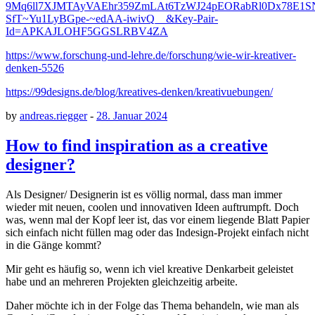
9Mq6ll7XJMTAyVAEhr359ZmLAt6TzWJ24pEORabRl0Dx78E1S
SfT~Yu1LyBGpe-~edAA-iwivQ__&Key-Pair-
Id=APKAJLOHF5GGSLRBV4ZA
https://www.forschung-und-lehre.de/forschung/wie-wir-kreativer-
denken-5526
https://99designs.de/blog/kreatives-denken/kreativuebungen/
by
andreas.riegger
-
28. Januar 2024
How to find inspiration as a creative
designer?
Als Designer/ Designerin ist es völlig normal, dass man immer
wieder mit neuen, coolen und innovativen Ideen auftrumpft. Doch
was, wenn mal der Kopf leer ist, das vor einem liegende Blatt Papier
sich einfach nicht füllen mag oder das Indesign-Projekt einfach nicht
in die Gänge kommt?
Mir geht es häufig so, wenn ich viel kreative Denkarbeit geleistet
habe und an mehreren Projekten gleichzeitig arbeite.
Daher möchte ich in der Folge das Thema behandeln, wie man als