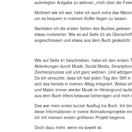
auferlegten Aufgabe zu widmen „mich über die Feie
Motiviert wie ich war, habe ich auch extra das Wa
um es bequem in meinem Koffer liegen zu lassen.
Nachdem ich die ersten Seiten des Buches gelesen un
etwas motivierter. Wie es auf Seite 23 als Überschrif
angeschlossen und etwas aus dem Buch gesketcht.
Wie auf Seite 41 beschrieben, habe ich den ersten T
Ablenkungen durch Musik, Social Media, Smartphone
Zeichenprozess voll und ganz widmen. Und witzige
Da ich versuche, dass ich fast jeden Tag den Stift
sich das bereits in meinen Alltag integriert. Wobei
und Malen immer wieder Musik im Hintergrund laufen
aus dem Buch öfters bewusst beherzigen und mich in
Das war mein erster kurzer Ausflug ins Buch. Ich bi
diese Informationen in meine Animationsprojekte ei
ich mit meinem ersten größeren Projekt beginne.
Doch dazu mehr, wenn es soweit ist.