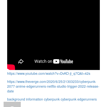
https://www.youtube.com/watch?v=DvKO-ji_q7Q&t=42s
https://www.theverge.com/2020/6/25/21303233/cyberpunk-
2077-anime-edgerunners-netflix-studio-trigger-2022-release-
date
background information
cyberpunk
cyberpunk edgerunners