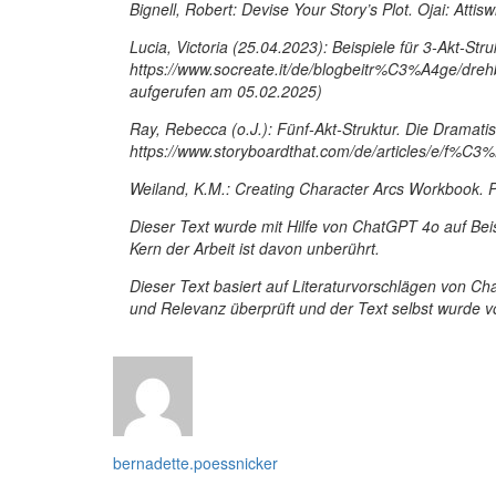
Bignell, Robert: Devise Your Story’s Plot. Ojai: Attis
Lucia, Victoria (25.04.2023): Beispiele für 3-Akt-Str
https://www.socreate.it/de/blogbeitr%C3%A4ge/drehbu
aufgerufen am 05.02.2025)
Ray, Rebecca (o.J.): Fünf-Akt-Struktur. Die Dramati
https://www.storyboardthat.com/de/articles/e/f%C3%
Weiland, K.M.: Creating Character Arcs Workbook.
Dieser Text wurde mit Hilfe von ChatGPT 4o auf Beist
Kern der Arbeit ist davon unberührt.
Dieser Text basiert auf Literaturvorschlägen von Cha
und Relevanz überprüft und der Text selbst wurde von
bernadette.poessnicker