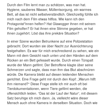
Durch den Film lernt man zu schätzen, was man hat.
Hygiene, sauberes Wasser, Müllentsorgung, ein warmes
Bett, all das ist nicht selbstverständlich. Gleichzeitig fühlte ich
mich nach dem Film etwas hilflos. Wie kann ich den
Protagonist*innen helfen? Hat Glawogger ihnen mit seinem
Film geholfen? Er hat ihnen eine Stimme gegeben, er hat
ihnen zugehört. Löst das ihre prekäre Situation?
In einer Szene wurden Betrunkene auf eine Polizeistation
gebracht. Dort wurden sie über Nacht zur Ausnüchterung
festgehalten. Es war für mich erschreckend zu sehen, wie ein
Mann mit dem Gesicht nach unten und den Händen auf dem
Rücken an ein Bett gefesselt wurde. Durch einen Türspalt
wurde der Mann gefilmt. Der Betroffene klagte über seine
Schmerzen und sagte, dass man ihm das Blut abschnüren
würde. Die Kamera bleibt auf diesen leidenden Menschen
gerichtet. Eine Frage geht mir durch den Kopf: „Warum hilft
ihm niemand?“ Diese Frage stelle ich mir auch oft bei
Tierdokumentationen, wenn Tiere gefilmt werden, die
offensichtlich leiden. “Das ist der Lauf der Natur“, mit diesem
Satz beruhige ich mich dann. Ja, vielleicht wäre dieser
Mensch auch ohne Kamera in derselben Situation. Doch wie