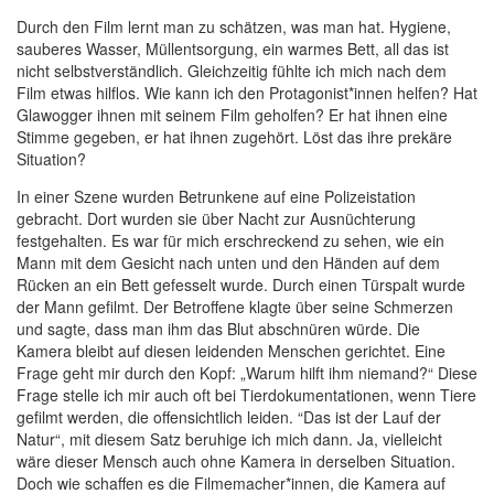
Durch den Film lernt man zu schätzen, was man hat. Hygiene,
sauberes Wasser, Müllentsorgung, ein warmes Bett, all das ist
nicht selbstverständlich. Gleichzeitig fühlte ich mich nach dem
Film etwas hilflos. Wie kann ich den Protagonist*innen helfen? Hat
Glawogger ihnen mit seinem Film geholfen? Er hat ihnen eine
Stimme gegeben, er hat ihnen zugehört. Löst das ihre prekäre
Situation?
In einer Szene wurden Betrunkene auf eine Polizeistation
gebracht. Dort wurden sie über Nacht zur Ausnüchterung
festgehalten. Es war für mich erschreckend zu sehen, wie ein
Mann mit dem Gesicht nach unten und den Händen auf dem
Rücken an ein Bett gefesselt wurde. Durch einen Türspalt wurde
der Mann gefilmt. Der Betroffene klagte über seine Schmerzen
und sagte, dass man ihm das Blut abschnüren würde. Die
Kamera bleibt auf diesen leidenden Menschen gerichtet. Eine
Frage geht mir durch den Kopf: „Warum hilft ihm niemand?“ Diese
Frage stelle ich mir auch oft bei Tierdokumentationen, wenn Tiere
gefilmt werden, die offensichtlich leiden. “Das ist der Lauf der
Natur“, mit diesem Satz beruhige ich mich dann. Ja, vielleicht
wäre dieser Mensch auch ohne Kamera in derselben Situation.
Doch wie schaffen es die Filmemacher*innen, die Kamera auf