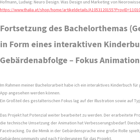
Hofmann, Ludwig: Neuro Design. Was Design und Marketing von Neorowissens
https://www.thalia.at/shop/home/artikeldetails/A1053120155?ProvID=
Fortsetzung des Bachelorthemas (Ge
in Form eines interaktiven Kinderbu
Gebärdenabfolge – Fokus Animation
Im Rahmen meiner Bachelorarbeit habe ich ein interaktives Kinderbuch für g
App angesehen werden können.
Ein Großteil des gestalterischen Fokus lag auf der Illustration sowie auf 
Das Projekt hat Potenzial weiter bearbeitet zu werden. Der erarbeitete Pro
die technische Umsetzung der Animation hat Verbesserungsbedarf. Diesbezü
Facetracking. Da die Mimik in der Gebärdensprache eine große Rolle spiel
Gebärdencommunity und nach Förderungen für das Projekt.