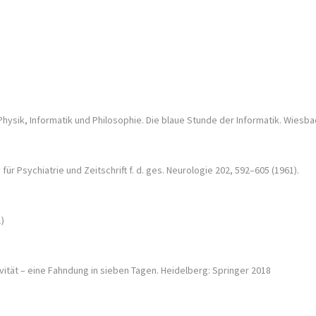
er Physik, Informatik und Philosophie. Die blaue Stunde der Informatik. Wies
ür Psychiatrie und Zeitschrift f. d. ges. Neurologie 202, 592–605 (1961).
1)
ität – eine Fahndung in sieben Tagen. Heidelberg: Springer 2018