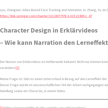
Luo, Changwei: Video Based Face Tracking and Animation. In: Zhang, Yu-Jin 
https://link.springer.com/chapter/10.1007/978-3-319-21969-1_47
Character Design in Erklärvideos
– Wie kann Narration den Lerneffek
Der Nutzen von Erklärvideos ist mittlerweile bekannt. Nicht nur können 
verändern.
[1]
Meine Frage ist: Gibt es einen Unterschied in Bezug auf den Lerneffekt de
Dieser Frage würde im wissenschaftlichen Teil der Arbeit nachgegangen werd
Handlung sowie ein Character, in einem Video.
[1]
https://www.netzfilm.de/die-vorteile-von-erklaervideos/