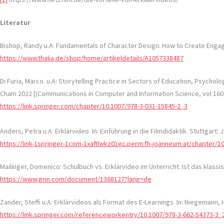
Literatur
Bishop, Randy u.A: Fundamentals of Character Design: How to Create Engagi
https://www.thalia.de/shop/home/artikeldetails/A1057338487
Di Furia, Marco. u.A: Storytelling Practice in Sectors of Education, Psychol
Cham 2022 [(Communications in Computer and Information Science, vol 1606)
https://link.springer.com/chapter/10.1007/978-3-031-15845-2_3
Anders, Petra u.A: Erklärvideo. In: Einführung in die Filmdidaktik. Stuttgart: J
https://link-1springer-1com-1xaftlwkz01ec.perm.fh-joanneum.at/chapter/1
Mailinger, Domenico: Schulbuch vs. Erklärvideo im Unterricht. Ist das kla
https://www.grin.com/document/1368127?lang=de
Zander, Steffi u.A: Erklärvideos als Format des E-Learnings. In: Niegemann,
https://link.springer.com/referenceworkentry/10.1007/978-3-662-54373-3_