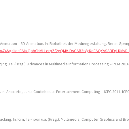
-Animation – 3D-Animation. In: Bibliothek der Mediengestaltung. Berlin: Spri
11010474&gclid=EAIaIQobChMI-LerpZf2gQMVJDsGAB2tVgKoEAQYASABEgLDMvD
nqing u.a. (Hrsg.): Advances in Multimedia Information Processing – PCM 201
 In: Anacleto, Junia Coutinho u.a: Entertainment Computing – ICEC 2011. ICE
acking. In: Kim, Tai-hoon u.a. (Hrsg.): Multimedia, Computer Graphics and Br