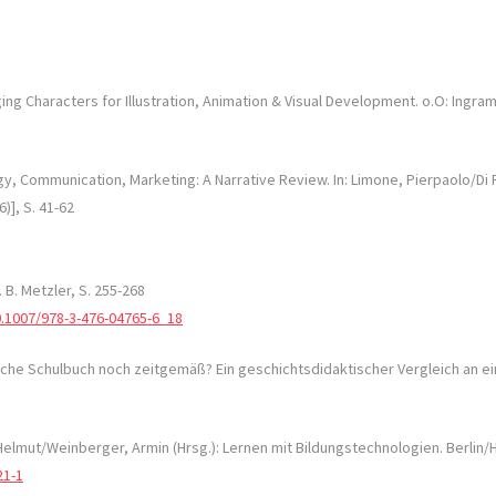
ng Characters for Illustration, Animation & Visual Development. o.O: Ingra
ogy, Communication, Marketing: A Narrative Review. In: Limone, Pierpaolo/Di 
], S. 41-62
. B. Metzler, S. 255-268
0.1007/978-3-476-04765-6_18
ssische Schulbuch noch zeitgemäß? Ein geschichtsdidaktischer Vergleich an 
 Helmut/Weinberger, Armin (Hrsg.): Lernen mit Bildungstechnologien. Berlin/H
21-1