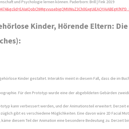
chaft und Psychologie lernen können. Paderborn: Brill | Fink 2019
11010474&gclid=EAIaIQobChMIgvvusebjgQMVWuZ3Ch0GxgUiEAQYAiABEgKfKPD
hörlose Kinder, Hörende Eltern: Die
ches):
ehörlose Kinder gestaltet. Interaktiv meint in diesem Fall, dass die im Bu
Typographie. Für den Prototyp wurde eine der abgebildeten Gebärden zweidim
totyp kann verbessert werden, und der Animationsteil erweitert. Derzeit ex
glich gibt es verschiedene Möglichkeiten. Eine davon wäre 2D Facial Moti
t, käme diesem Teil der Animation eine besondere Bedeutung zu. Derzeit bi