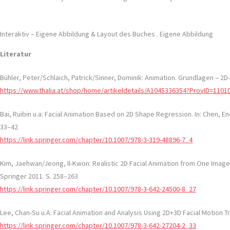
Interaktiv – Eigene Abbildung & Layout des Buches . Eigene Abbildung
Literatur
Bühler, Peter/Schlaich, Patrick/Sinner, Dominik: Animation. Grundlagen – 2D
https://www.thalia.at/shop/home/artikeldetails/A1045336354?ProvID=
Bai, Ruibin u.a: Facial Animation Based on 2D Shape Regression. In: Chen, E
33–42
https://link.springer.com/chapter/10.1007/978-3-319-48896-7_4
Kim, Jaehwan/Jeong, Il-Kwon: Realistic 2D Facial Animation from One Image.
Springer 2011. S. 258–263
https://link.springer.com/chapter/10.1007/978-3-642-24500-8_27
Lee, Chan-Su u.A: Facial Animation and Analysis Using 2D+3D Facial Motion Tr
https://link.springer.com/chapter/10.1007/978-3-642-27204-2_33