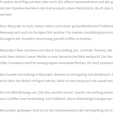
Projekte ein Erfolg werden oder nicht. Die offene Kommunikation und das
mit den Spieleentwicklern des Kartenspiels (mein Werkstück), da ich übe
werden.
Dass Miyazaki es trotz seines Alters und seiner gesundheitlichen Probleme 
Meinung nach auch im fertigen Film spürbar. Für meinen Gestaltungsprozes
bezüglich der visuellen Umsetzung gezielt treffen zu können.
Miyazakis Filme zeichnen sich durch Storytelling aus. Zentrale Themen, die
nach dem Verlust seiner Mutter in eine fantastische Welt eintaucht. Der le
Stile, Kreaturen und Personengruppen ineinanderfließen, für mich spanne
Die visuelle Gestaltung in Miyazakis Werken ist einzigartig und detailreich
nicht über die Mittel verfügen werde, habe ich den Anspruch ein visuell 
Die Veröffentlichung von „The Boy and the Heron“ wurde von umfangreichen 
und schaffen eine Verbindung zum Publikum. Diese Marketingstrategie werd
Besonders gelungen fand ich an der Dokumentation die Verknüpfung des En