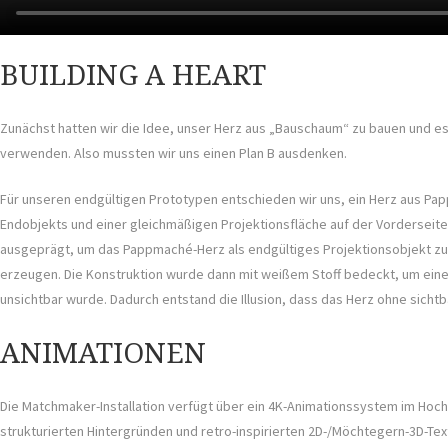
BUILDING A HEART
Zunächst hatten wir die Idee, unser Herz aus „Bauschaum“ zu bauen und es d
verwenden. Also mussten wir uns einen Plan B ausdenken.
Für unseren endgültigen Prototypen entschieden wir uns, ein Herz aus Papp
Endobjekts und einer gleichmäßigen Projektionsfläche auf der Vorderseit
ausgeprägt, um das Pappmaché-Herz als endgültiges Projektionsobjekt zu v
erzeugen. Die Konstruktion wurde dann mit weißem Stoff bedeckt, um eine 
unsichtbar wurde. Dadurch entstand die Illusion, dass das Herz ohne sichtb
ANIMATIONEN
Die Matchmaker-Installation verfügt über ein 4K-Animationssystem im Hochfo
strukturierten Hintergründen und retro-inspirierten 2D-/Möchtegern-3D-Tex