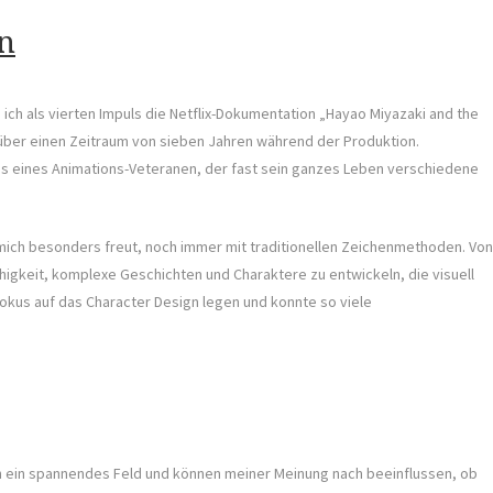
n
 ich als vierten Impuls die Netflix-Dokumentation „Hayao Miyazaki and the
i über einen Zeitraum von sieben Jahren während der Produktion.
ss eines Animations-Veteranen, der fast sein ganzes Leben verschiedene
as mich besonders freut, noch immer mit traditionellen Zeichenmethoden. Von
igkeit, komplexe Geschichten und Charaktere zu entwickeln, die visuell
okus auf das Character Design legen und konnte so viele
h ein spannendes Feld und können meiner Meinung nach beeinflussen, ob