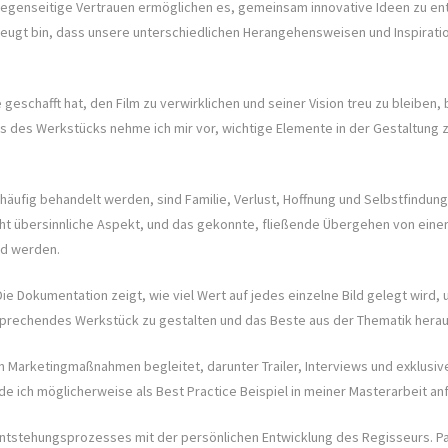
 gegenseitige Vertrauen ermöglichen es, gemeinsam innovative Ideen zu en
rzeugt bin, dass unsere unterschiedlichen Herangehensweisen und Inspira
geschafft hat, den Film zu verwirklichen und seiner Vision treu zu bleiben,
s des Werkstücks nehme ich mir vor, wichtige Elemente in der Gestaltung 
 häufig behandelt werden, sind Familie, Verlust, Hoffnung und Selbstfindung
icht übersinnliche Aspekt, und das gekonnte, fließende Übergehen von einer
nd werden.
. Die Dokumentation zeigt, wie viel Wert auf jedes einzelne Bild gelegt wir
ansprechendes Werkstück zu gestalten und das Beste aus der Thematik hera
Marketingmaßnahmen begleitet, darunter Trailer, Interviews und exklusive E
e ich möglicherweise als Best Practice Beispiel in meiner Masterarbeit an
tstehungsprozesses mit der persönlichen Entwicklung des Regisseurs. Pass