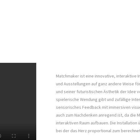
Matchmaker ist eine innovative, interaktive I
und Ausstellungen auf ganz andere Weise förd
und seiner futuristischen Ästhetik der Idee v
spielerische Wendung gibt und zufällige Int
sensorisches Feedback mit immersiven visue
auch zum Nachdenken anregend ist, da die 
interaktiven Raum aufbauen. Die Installation
bei der das Herz proportional zum berechnete