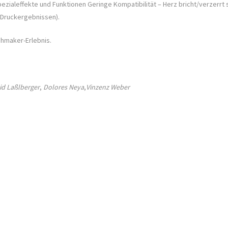
Spezialeffekte und Funktionen Geringe Kompatibilität – Herz bricht/verzerrt 
t Druckergebnissen).
chmaker-Erlebnis.
id Laßlberger
,
Dolores Neya
,
Vinzenz Weber