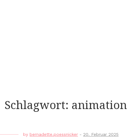
Schlagwort:
animation
by
bernadette.poessnicker
-
20. Februar 2025