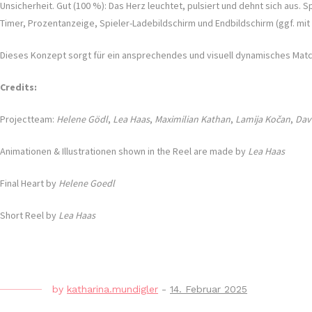
Unsicherheit. Gut (100 %): Das Herz leuchtet, pulsiert und dehnt sich aus. 
Timer, Prozentanzeige, Spieler-Ladebildschirm und Endbildschirm (ggf. mi
Dieses Konzept sorgt für ein ansprechendes und visuell dynamisches Mat
Credits:
Projectteam:
Helene Gödl
,
Lea Haas
,
Maximilian Kathan
,
Lamija Kočan
,
Dav
Animationen & Illustrationen shown in the Reel are made by
Lea Haas
Final Heart by
Helene Goedl
Short Reel by
Lea Haas
by
katharina.mundigler
-
14. Februar 2025