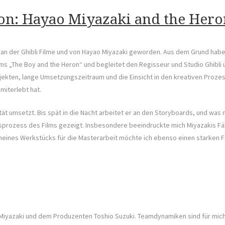
on: Hayao Miyazaki and the Hero
r Fan der Ghibli Filme und von Hayao Miyazaki geworden. Aus dem Grund habe
ilms „The Boy and the Heron“ und begleitet den Regisseur und Studio Ghibl
jekten, lange Umsetzungszeitraum und die Einsicht in den kreativen Proze
miterlebt hat.
alität umsetzt. Bis spät in die Nacht arbeitet er an den Storyboards, und w
sprozess des Films gezeigt. Insbesondere beeindruckte mich Miyazakis Fäh
meines Werkstücks für die Masterarbeit möchte ich ebenso einen starken F
Miyazaki und dem Produzenten Toshio Suzuki. Teamdynamiken sind für mic