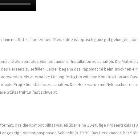
ann mit Kitt zu überziehen. Diese Idee ist optisch ganz gut gelungen, aber
maché als zentrales Element unserer Installation zu schaffen. Die Material
e des Herzens zu erfüllen. Leider begann das Pappmaché beim Trocknen ei
erwenden. Als alternative Lösung fertigten wir eine Konstruktion aus Bast
ideale Projektionsfläche zu schaffen. Das Herz wurde mit Nylonschnüren am
are Stützstruktur fast schwebt.
rmat, das die Kompatibilität visuell über eine 10-stufige Prozentskala (10 
t angezeigt. Animationsphasen Schlecht (≤ 30 %): Das Herz knackt, hat Stör