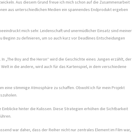
twickeln. Aus diesem Grund freue ich mich schon auf die Zusammenarbeit
tionen aus unterschiedlichen Medien ein spannendes Endprodukt ergeben
 beeindruckt mich sehr. Leidenschaft und unermüdlicher Einsatz sind meiner
zu Beginn zu definieren, um so auch kurz vor Deadlines Entscheidungen
. In „The Boy and the Heron“ wird die Geschichte eines Jungen erzählt, der
 Welt in die andere, wird auch für das Kartenspiel, in dem verschiedene
d, um eine stimmige Atmosphäre zu schaffen. Obwohl ich für mein Projekt
uszuholen.
inblicke hinter die Kulissen. Diese Strategien erhöhen die Sichtbarkeit
führen.
end war daher, dass der Reiher nicht nur zentrales Element im Film war,