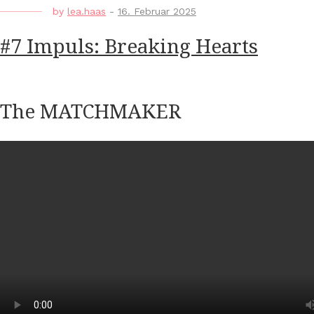
by
lea.haas
-
16. Februar 2025
#7 Impuls: Breaking Hearts
The MATCHMAKER