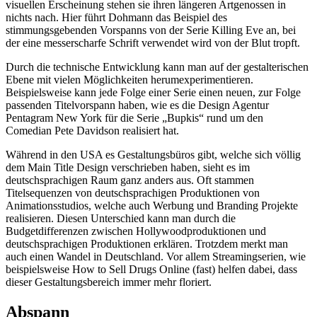
visuellen Erscheinung stehen sie ihren längeren Artgenossen in
nichts nach. Hier führt Dohmann das Beispiel des
stimmungsgebenden Vorspanns von der Serie Killing Eve an, bei
der eine messerscharfe Schrift verwendet wird von der Blut tropft.
Durch die technische Entwicklung kann man auf der gestalterischen
Ebene mit vielen Möglichkeiten herumexperimentieren.
Beispielsweise kann jede Folge einer Serie einen neuen, zur Folge
passenden Titelvorspann haben, wie es die Design Agentur
Pentagram New York für die Serie „Bupkis“ rund um den
Comedian Pete Davidson realisiert hat.
Während in den USA es Gestaltungsbüros gibt, welche sich völlig
dem Main Title Design verschrieben haben, sieht es im
deutschsprachigen Raum ganz anders aus. Oft stammen
Titelsequenzen von deutschsprachigen Produktionen von
Animationsstudios, welche auch Werbung und Branding Projekte
realisieren. Diesen Unterschied kann man durch die
Budgetdifferenzen zwischen Hollywoodproduktionen und
deutschsprachigen Produktionen erklären. Trotzdem merkt man
auch einen Wandel in Deutschland. Vor allem Streamingserien, wie
beispielsweise How to Sell Drugs Online (fast) helfen dabei, dass
dieser Gestaltungsbereich immer mehr floriert.
Abspann