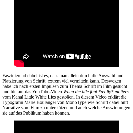
Faszinierend dabei ist es, dass man allein durch die Auswahl und
Platzierung von Schrift, extrem viel vermitteln kann. Deswegen
habe ich nach ersten Impulsen zum Thema Schrift im Film gesucht
und bin auf das YouTube-Video
When the title font *really* matters
vom Kanal Little White Lies gestoßen. In diesem Video erklärt die
Typografin Marie Boulanger von MonoType wie Schrift dabei hilft
Narrative vom Film zu unterstützen und auch welche Auswirkungen
sie auf das Publikum haben können.