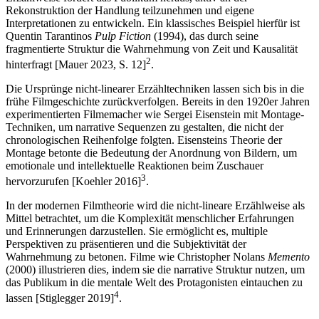
Rekonstruktion der Handlung teilzunehmen und eigene
Interpretationen zu entwickeln. Ein klassisches Beispiel hierfür ist
Quentin Tarantinos
Pulp Fiction
(1994), das durch seine
fragmentierte Struktur die Wahrnehmung von Zeit und Kausalität
2
hinterfragt [Mauer 2023, S. 12]
.
Die Ursprünge nicht-linearer Erzähltechniken lassen sich bis in die
frühe Filmgeschichte zurückverfolgen. Bereits in den 1920er Jahren
experimentierten Filmemacher wie Sergei Eisenstein mit Montage-
Techniken, um narrative Sequenzen zu gestalten, die nicht der
chronologischen Reihenfolge folgten. Eisensteins Theorie der
Montage betonte die Bedeutung der Anordnung von Bildern, um
emotionale und intellektuelle Reaktionen beim Zuschauer
3
hervorzurufen [Koehler 2016]
.
In der modernen Filmtheorie wird die nicht-lineare Erzählweise als
Mittel betrachtet, um die Komplexität menschlicher Erfahrungen
und Erinnerungen darzustellen. Sie ermöglicht es, multiple
Perspektiven zu präsentieren und die Subjektivität der
Wahrnehmung zu betonen. Filme wie Christopher Nolans
Memento
(2000) illustrieren dies, indem sie die narrative Struktur nutzen, um
das Publikum in die mentale Welt des Protagonisten eintauchen zu
4
lassen [Stiglegger 2019]
.