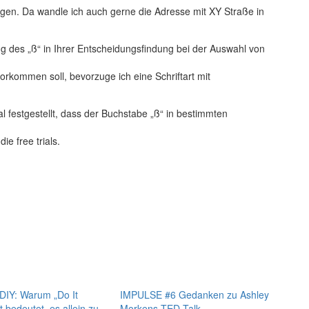
ungen. Da wandle ich auch gerne die Adresse mit XY Straße in
ung des „ß“ in Ihrer Entscheidungsfindung bei der Auswahl von
rkommen soll, bevorzuge ich eine Schriftart mit
 festgestellt, dass der Buchstabe „ß“ in bestimmten
ie free trials.
IY: Warum „Do It
IMPULSE #6 Gedanken zu Ashley
t bedeutet, es allein zu
Morkens TED Talk