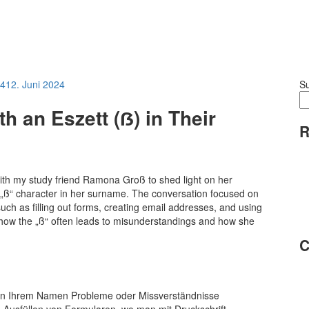
24
12. Juni 2024
S
th an Eszett (ẞ) in Their
R
ith my study friend Ramona Groß to shed light on her
 „ß“ character in her surname. The conversation focused on
 such as filling out forms, creating email addresses, and using
how the „ß“ often leads to misunderstandings and how she
C
“ in Ihrem Namen Probleme oder Missverständnisse
Ausfüllen von Formularen, wo man mit Druckschrift