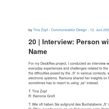
by
Tina Zopf
-
Communication Design
-
12. Juni 20
20 | Interview: Person wi
Name
For my Des&Res project, I conducted an interview w
everyday experiences and challenges related to the
the difficulties posed by the „ß“ in various contexts,
electronic systems. Ramona shared her insights on 
sometimes has to resort to using „ss“ instead.
T: Tina Zopf
R: Ramona Groß
T: Wie oft haben Sie aufgrund des Buchstabens „ß
R: Öfter, gerade wenn es um Dokumente geht. Beim 