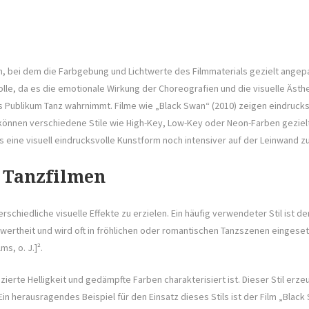
lmen, bei dem die Farbgebung und Lichtwerte des Filmmaterials gezielt a
lle, da es die emotionale Wirkung der Choreografien und die visuelle Ästh
as Publikum Tanz wahrnimmt. Filme wie „Black Swan“ (2010) zeigen eindrucks
ei können verschiedene Stile wie High-Key, Low-Key oder Neon-Farben gez
s eine visuell eindrucksvolle Kunstform noch intensiver auf der Leinwand zu 
 Tanzfilmen
chiedliche visuelle Effekte zu erzielen. Ein häufig verwendeter Stil ist de
wertheit und wird oft in fröhlichen oder romantischen Tanzszenen eingesetzt
s, o. J.]².
ierte Helligkeit und gedämpfte Farben charakterisiert ist. Dieser Stil er
n herausragendes Beispiel für den Einsatz dieses Stils ist der Film „Blac