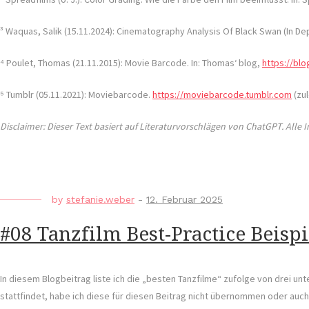
³ Waquas, Salik (15.11.2024): Cinematography Analysis Of Black Swan (In Dep
⁴ Poulet, Thomas (21.11.2015): Movie Barcode. In: Thomas‘ blog,
https://bl
⁵ Tumblr (05.11.2021): Moviebarcode.
https://moviebarcode.tumblr.com
(zul
Disclaimer: Dieser Text basiert auf Literaturvorschlägen von ChatGPT. Alle 
by
stefanie.weber
-
12. Februar 2025
#08 Tanzfilm Best-Practice Beispi
In diesem Blogbeitrag liste ich die „besten Tanzfilme“ zufolge von drei unt
stattfindet, habe ich diese für diesen Beitrag nicht übernommen oder auc