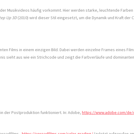
oder Musikvideos häufig vorkommt. Hier werden starke, leuchtende Farben w
tep Up 3D
(2010) wird dieser Stil eingesetzt, um die Dynamik und Kraft der 
amten Films in einem einzigen Bild. Dabei werden einzelne Frames eines Fi
nis sieht aus wie ein Strichcode und zeigt die Farbverläufe und dominanten
 in der Postproduktion funktioniert. In: Adobe,
https://www.adobe.com/de/c
Spreadfilms ,
https://spreadfilms.com/color-grading/
(zuletzt aufgerufen am