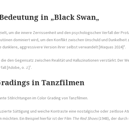
Bedeutung in „Black Swan
„
t, um die innere Zerrissenheit und den psychologischen Verfall der Protag
en dominiert wird, um den Konflikt zwischen Unschuld und Dunkelheit zu 
e dunklere, aggressivere Version ihrer selbst verwandelt [Waquas 2024]³.
, die den Gegensatz zwischen Realität und Halluzinationen verstärkt. Der 
all [Adobe, o. J.]¹.
Gradings in Tanzfilmen
te Stilrichtungen im Color Grading von Tanzfilmen.
duzierte Sättigung und weiche Kontraste eine nostalgische oder zeitlose Atmo
öchten. Ein Beispiel hierfür ist der Film
The Red Shoes
(1948), der durch