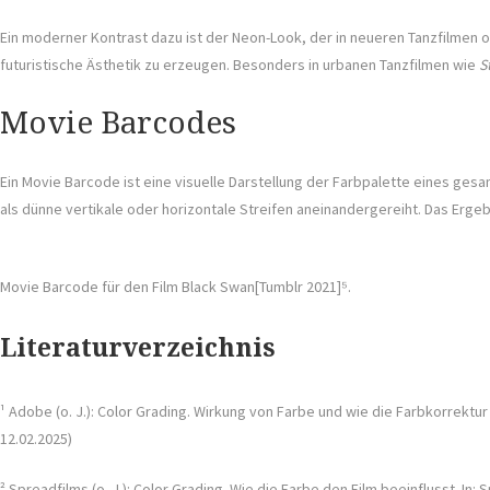
Ein moderner Kontrast dazu ist der Neon-Look, der in neueren Tanzfilmen 
futuristische Ästhetik zu erzeugen. Besonders in urbanen Tanzfilmen wie
S
Movie Barcodes
Ein Movie Barcode ist eine visuelle Darstellung der Farbpalette eines ges
als dünne vertikale oder horizontale Streifen aneinandergereiht. Das Ergeb
Movie Barcode für den Film Black Swan[Tumblr 2021]⁵.
Literaturverzeichnis
¹ Adobe (o. J.): Color Grading. Wirkung von Farbe und wie die Farbkorrektur
12.02.2025)
² Spreadfilms (o. J.): Color Grading. Wie die Farbe den Film beeinflusst. In: 