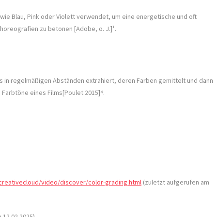
ie Blau, Pink oder Violett verwendet, um eine energetische und oft
Choreografien zu betonen [Adobe, o. J.]¹.
lms in regelmäßigen Abständen extrahiert, deren Farben gemittelt und dann
 Farbtöne eines Films[Poulet 2015]⁴.
reativecloud/video/discover/color-grading.html
(zuletzt aufgerufen am
 12.02.2025)