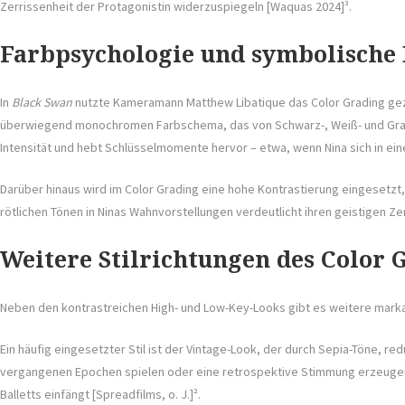
Zerrissenheit der Protagonistin widerzuspiegeln [Waquas 2024]³.
Farbpsychologie und symbolische 
In
Black Swan
nutzte Kameramann Matthew Libatique das Color Grading geziel
überwiegend monochromen Farbschema, das von Schwarz-, Weiß- und Grautön
Intensität und hebt Schlüsselmomente hervor – etwa, wenn Nina sich in ein
Darüber hinaus wird im Color Grading eine hohe Kontrastierung eingesetzt
rötlichen Tönen in Ninas Wahnvorstellungen verdeutlicht ihren geistigen Zerf
Weitere Stilrichtungen des Color 
Neben den kontrastreichen High- und Low-Key-Looks gibt es weitere markan
Ein häufig eingesetzter Stil ist der Vintage-Look, der durch Sepia-Töne, re
vergangenen Epochen spielen oder eine retrospektive Stimmung erzeugen m
Balletts einfängt [Spreadfilms, o. J.]².