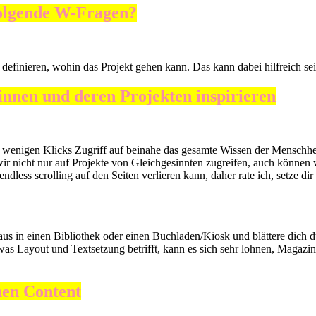
 folgende W-Fragen?
g definieren, wohin das Projekt gehen kann. Das kann dabei hilfreich 
innen und deren Projekten inspirieren
nur wenigen Klicks Zugriff auf beinahe das gesamte Wissen der Menschh
r nicht nur auf Projekte von Gleichgesinnten zugreifen, auch können 
endless scrolling auf den Seiten verlieren kann, daher rate ich, setze di
ht raus in einen Bibliothek oder einen Buchladen/Kiosk und blättere di
was Layout und Textsetzung betrifft, kann es sich sehr lohnen, Magazi
nen Content