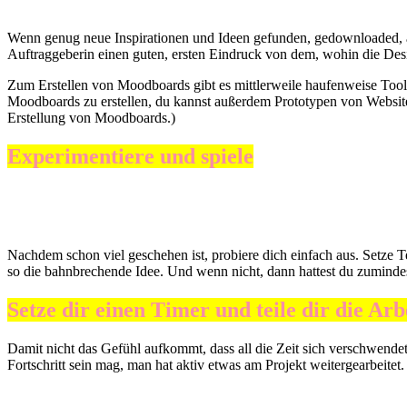
Wenn genug neue Inspirationen und Ideen gefunden, gedownloaded, a
Auftraggeberin einen guten, ersten Eindruck von dem, wohin die Des
Zum Erstellen von Moodboards gibt es mittlerweile haufenweise Tools,
Moodboards zu erstellen, du kannst außerdem Prototypen von Websit
Erstellung von Moodboards.)
Experimentiere und spiele
Nachdem schon viel geschehen ist, probiere dich einfach aus. Setze T
so die bahnbrechende Idee. Und wenn nicht, dann hattest du zuminde
Setze dir einen Timer und teile dir die Arb
Damit nicht das Gefühl aufkommt, dass all die Zeit sich verschwendet 
Fortschritt sein mag, man hat aktiv etwas am Projekt weitergearbeitet. Fa