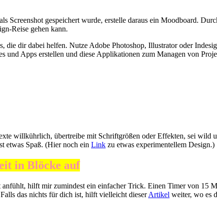
ls Screenshot gespeichert wurde, erstelle daraus ein Moodboard. Du
ign-Reise gehen kann.
 die dir dabei helfen. Nutze Adobe Photoshop, Illustrator oder Indesi
es und Apps erstellen und diese Applikationen zum Managen von Proje
exte willkührlich, übertreibe mit Schriftgrößen oder Effekten, sei wild
st etwas Spaß. (Hier noch ein
Link
zu etwas experimentellem Design.)
eit in Blöcke auf
anfühlt, hilft mir zumindest ein einfacher Trick. Einen Timer von 15 Mi
lls das nichts für dich ist, hilft vielleicht dieser
Artikel
weiter, wo es d