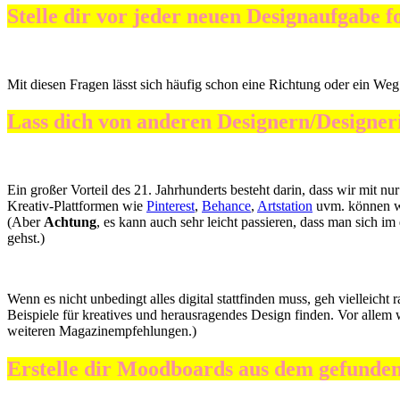
Stelle dir vor jeder neuen Designaufgabe
Mit diesen Fragen lässt sich häufig schon eine Richtung oder ein We
Lass dich von anderen Designern/Designer
Ein großer Vorteil des 21. Jahrhunderts besteht darin, dass wir mit 
Kreativ-Plattformen wie
Pinterest
,
Behance
,
Artstation
uvm. können wi
(Aber
Achtung
, es kann auch sehr leicht passieren, dass man sich im 
gehst.)
Wenn es nicht unbedingt alles digital stattfinden muss, geh vielleic
Beispiele für kreatives und herausragendes Design finden. Vor allem 
weiteren Magazinempfehlungen.)
Erstelle dir Moodboards aus dem gefunde