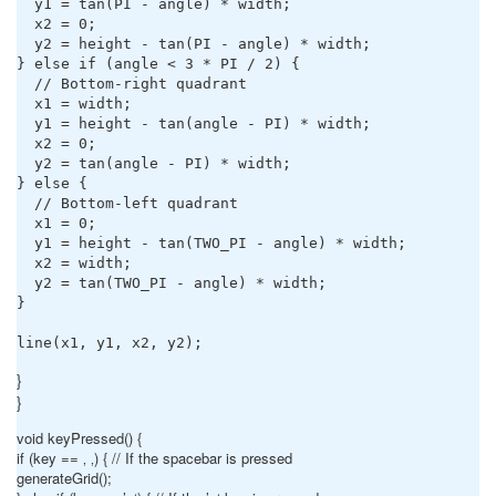
  y1 = tan(PI - angle) * width;

  x2 = 0;

  y2 = height - tan(PI - angle) * width;

} else if (angle < 3 * PI / 2) {

  // Bottom-right quadrant

  x1 = width;

  y1 = height - tan(angle - PI) * width;

  x2 = 0;

  y2 = tan(angle - PI) * width;

} else {

  // Bottom-left quadrant

  x1 = 0;

  y1 = height - tan(TWO_PI - angle) * width;

  x2 = width;

  y2 = tan(TWO_PI - angle) * width;

}

line(x1, y1, x2, y2);
}
}
void keyPressed() {
if (key == ‚ ‚) { // If the spacebar is pressed
generateGrid();