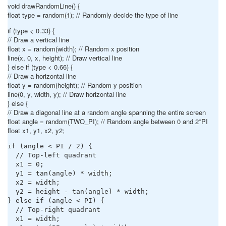
void drawRandomLine() {
float type = random(1); // Randomly decide the type of line
if (type < 0.33) {
// Draw a vertical line
float x = random(width); // Random x position
line(x, 0, x, height); // Draw vertical line
} else if (type < 0.66) {
// Draw a horizontal line
float y = random(height); // Random y position
line(0, y, width, y); // Draw horizontal line
} else {
// Draw a diagonal line at a random angle spanning the entire screen
float angle = random(TWO_PI); // Random angle between 0 and 2*PI
float x1, y1, x2, y2;
if (angle < PI / 2) {

  // Top-left quadrant

  x1 = 0;

  y1 = tan(angle) * width;

  x2 = width;

  y2 = height - tan(angle) * width;

} else if (angle < PI) {

  // Top-right quadrant

  x1 = width;
