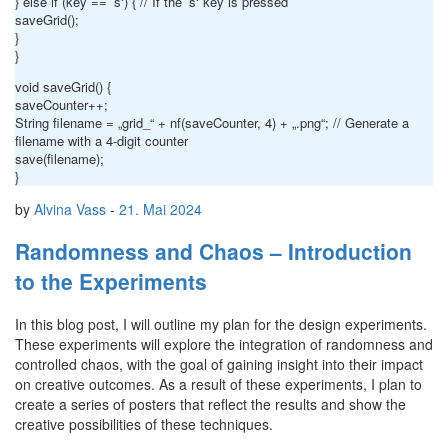
} else if (key == ’s‘) { // If the ’s‘ key is pressed
saveGrid();
}
}
void saveGrid() {
saveCounter++;
String filename = „grid_“ + nf(saveCounter, 4) + „.png“; // Generate a
filename with a 4-digit counter
save(filename);
}
by
Alvina Vass
-
21. Mai 2024
Randomness and Chaos – Introduction
to the Experiments
In this blog post, I will outline my plan for the design experiments.
These experiments will explore the integration of randomness and
controlled chaos, with the goal of gaining insight into their impact
on creative outcomes. As a result of these experiments, I plan to
create a series of posters that reflect the results and show the
creative possibilities of these techniques.