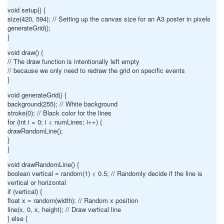
void setup() {
size(420, 594); // Setting up the canvas size for an A3 poster in pixels
generateGrid();
}
void draw() {
// The draw function is intentionally left empty
// because we only need to redraw the grid on specific events
}
void generateGrid() {
background(255); // White background
stroke(0); // Black color for the lines
for (int i = 0; i < numLines; i++) {
drawRandomLine();
}
}
void drawRandomLine() {
boolean vertical = random(1) < 0.5; // Randomly decide if the line is
vertical or horizontal
if (vertical) {
float x = random(width); // Random x position
line(x, 0, x, height); // Draw vertical line
} else {