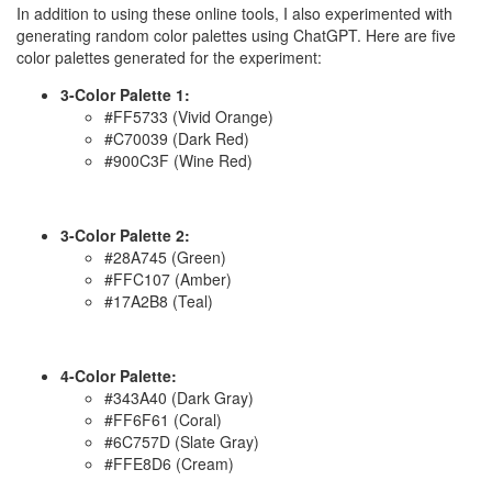
In addition to using these online tools, I also experimented with
generating random color palettes using ChatGPT. Here are five
color palettes generated for the experiment:
3-Color Palette 1:
#FF5733 (Vivid Orange)
#C70039 (Dark Red)
#900C3F (Wine Red)
3-Color Palette 2:
#28A745 (Green)
#FFC107 (Amber)
#17A2B8 (Teal)
4-Color Palette:
#343A40 (Dark Gray)
#FF6F61 (Coral)
#6C757D (Slate Gray)
#FFE8D6 (Cream)