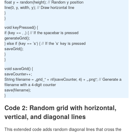
float y = random(height); // Random y position
line(0, y, width, y); // Draw horizontal line
}
}
void keyPressed() {
if (key == ‚ ‚) { // If the spacebar is pressed
generateGrid();
} else if (key == ’s‘) { // If the ’s‘ key is pressed
saveGrid();
}
}
void saveGrid() {
saveCounter++;
String filename = „grid_“ + nf(saveCounter, 4) + „.png“; // Generate a
filename with a 4-digit counter
save(filename);
}
Code 2: Random grid with horizontal,
vertical, and diagonal lines
This extended code adds random diagonal lines that cross the