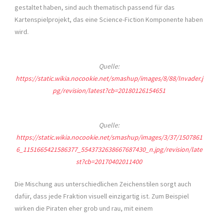
gestaltet haben, sind auch thematisch passend für das
Kartenspielprojekt, das eine Science-Fiction Komponente haben
wird.
Quelle:
https://static.wikia.nocookie.net/smashup/images/8/88/Invader.j
pg/revision/latest?cb=20180126154651
Quelle:
https://static.wikia.nocookie.net/smashup/images/3/37/1507861
6_1151665421586377_5543732638667687430_n.jpg/revision/late
st?cb=20170402011400
Die Mischung aus unterschiedlichen Zeichenstilen sorgt auch
dafür, dass jede Fraktion visuell einzigartig ist. Zum Beispiel
wirken die Piraten eher grob und rau, mit einem