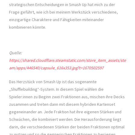
strategischen Entscheidungen in Smash Up hat mich zu der
Frage geführt, wie ich bei meinem Werkstück verschiedene,
einzigartige Charaktere und Fähigkeiten miteinander
kombinieren könnte.
Quelle:
https://shared.cloudflare.steamstatic.com/store_item_assets/ste
am/apps/446540/capsule_616x353.jpg?t=1670502597
Das Herzstück von Smash Up ist das sogenannte
„Shufflebuilding“-System. In diesem Spiel wählen die
Spieler:innen zu Beginn zwei Fraktionen aus, mischen ihre Decks
zusammen und treten dann mit diesem hybriden Kartenset
gegeneinander an. Jede Fraktion hat ihre eigenen Stärken und
Schwächen, die kombiniert werden. Die Herausforderung liegt
darin, die verschiedenen Stärken der beiden Fraktionen optimal
zu nutzen und so die gegnerischen Fraktionen zu besiegen.