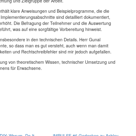
htung und Zielgruppe der Arbeit.
d enthält klare Anweisungen und Beispielprogramme, die die
mplementierungsabschnitte sind detailliert dokumentiert,
 erhöht. Die Befragung der Teilnehmer und die Auswertung
führt, was auf eine sorgfältige Vorbereitung hinweist.
 insbesondere in den technischen Details. Herr Gunal
mente, so dass man es gut versteht, auch wenn man damit
gkeiten und Rechtschreibfehler sind mir jedoch aufgefallen.
indung von theoretischem Wissen, technischer Umsetzung und
rnens für Erwachsene.
IY: Warum „Do It
IMPULSE #6 Gedanken zu Ashley