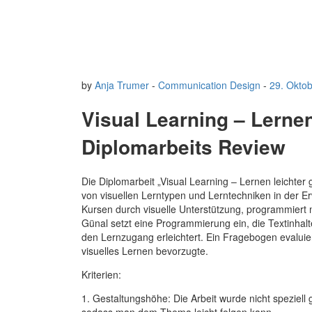
by
Anja Trumer
-
Communication Design
-
29. Okto
Visual Learning – Lerne
Diplomarbeits Review
Die Diplomarbeit „Visual Learning – Lernen leichte
von visuellen Lerntypen und Lerntechniken in der Erw
Kursen durch visuelle Unterstützung, programmiert m
Günal setzt eine Programmierung ein, die Textinhal
den Lernzugang erleichtert. Ein Fragebogen evaluie
visuelles Lernen bevorzugte.
Kriterien:
1. Gestaltungshöhe: Die Arbeit wurde nicht speziell ge
sodass man dem Thema leicht folgen kann.