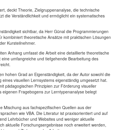
dert, deckt Theorie, Zielgruppenanalyse, die technische
zt die Verständlichkeit und ermöglicht ein systematisches
enständigkeit sichtbar, da Herr Günal die Programmierungen
r kombiniert theoretische Ansätze mit praktischen Lösungen
der Kursteilnehmer.
ten Anhang umfasst die Arbeit eine detaillierte theoretische
lt eine umfangreiche und tiefgehende Bearbeitung des
eicht.
inen hohen Grad an Eigenständigkeit, da der Autor sowohl die
 eines visuellen Lernsystems eigenständig umgesetzt hat.
it pädagogischen Prinzipien zur Förderung visueller
s eigenen Fragebogens zur Lerntypenanalyse belegt
eine Mischung aus fachspezifischen Quellen aus der
rachen wie VBA. Die Literatur ist praxisorientiert und auf
end Lehrbücher und Websites und weniger aktuelle
durch aktuelle Forschungsergebnisse noch erweitert werden,