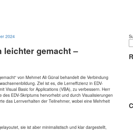
ber 2024
S
n leichter gemacht –
R
r gemacht“ von Mehmet Ali Günal behandelt die Verbindung
achsenenbildung. Ziel ist es, die Lerneffizienz in EDV-
it Visual Basic for Applications (VBA), zu verbessern. Herr
te des EDV-Skriptums hervorhebt und durch Visualisierungen
rte das Lernverhalten der Teilnehmer, wobei eine Mehrheit
C
layoutet, sie ist aber minimalistisch und klar dargestellt,