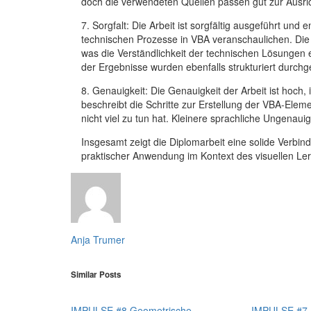
doch die verwendeten Quellen passen gut zur Ausric
7. Sorgfalt: Die Arbeit ist sorgfältig ausgeführt un
technischen Prozesse in VBA veranschaulichen. Die I
was die Verständlichkeit der technischen Lösungen
der Ergebnisse wurden ebenfalls strukturiert durchge
8. Genauigkeit: Die Genauigkeit der Arbeit ist hoch,
beschreibt die Schritte zur Erstellung der VBA-Ele
nicht viel zu tun hat. Kleinere sprachliche Ungenaui
Insgesamt zeigt die Diplomarbeit eine solide Verb
praktischer Anwendung im Kontext des visuellen Le
Anja Trumer
Similar Posts
IMPULSE #8 Geometrische
IMPULSE #7 D