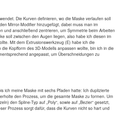
wendet. Die Kurven definieren, wo die Maske verlaufen soll
h den Mirror-Modifier hinzugefügt, dabei muss man im
en und anschließend zentrieren, um Symmetrie beim Arbeiten
e soll zwischen den Augen liegen, also habe ich diesen im
ollte. Mit dem Extrusionswerkzeug (E) habe ich die
 die Kopfform des 3D-Modells anpassen wollte, bin ich in die
dementsprechend angepasst, um Überschneidungen zu
is ich meine Maske mit sechs Pfaden hatte: Ich duplizierte
wiederholte den Prozess, um die gesamte Maske zu formen. Um
zeln) den Spline-Typ auf „Poly“, sowie auf „Bezier“ gesetzt,
ser Prozess sorgt dafür, dass die Kurven nicht so hart und