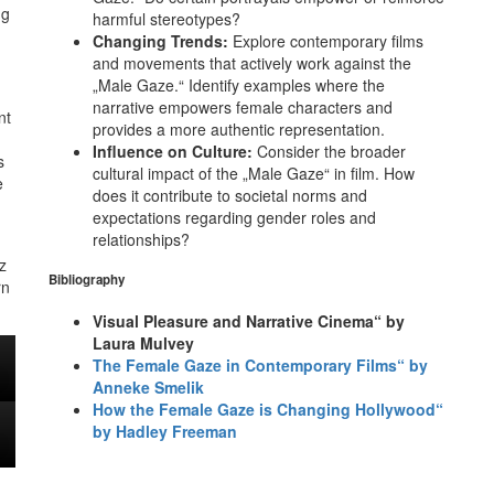
ng
harmful stereotypes?
Changing Trends:
Explore contemporary films
and movements that actively work against the
„Male Gaze.“ Identify examples where the
narrative empowers female characters and
nt
provides a more authentic representation.
Influence on Culture:
Consider the broader
s
cultural impact of the „Male Gaze“ in film. How
e
does it contribute to societal norms and
expectations regarding gender roles and
relationships?
z
Bibliography
rn
Visual Pleasure and Narrative Cinema“ by
Laura Mulvey
The Female Gaze in Contemporary Films“ by
Anneke Smelik
How the Female Gaze is Changing Hollywood“
by Hadley Freeman