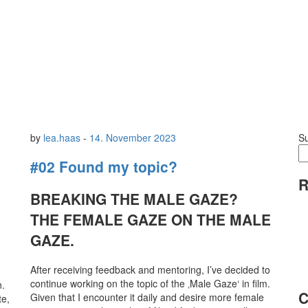
by
lea.haas
-
14. November 2023
S
#02 Found my topic?
R
BREAKING THE MALE GAZE?
THE FEMALE GAZE ON THE MALE
GAZE.
After receiving feedback and mentoring, I’ve decided to
continue working on the topic of the ‚Male Gaze‘ in film.
n.
C
Given that I encounter it daily and desire more female
te,