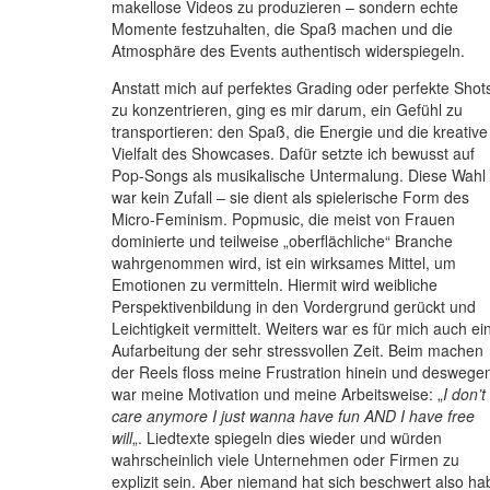
makellose Videos zu produzieren – sondern echte
Momente festzuhalten, die Spaß machen und die
Atmosphäre des Events authentisch widerspiegeln.
Anstatt mich auf perfektes Grading oder perfekte Shot
zu konzentrieren, ging es mir darum, ein Gefühl zu
transportieren: den Spaß, die Energie und die kreative
Vielfalt des Showcases. Dafür setzte ich bewusst auf
Pop-Songs als musikalische Untermalung. Diese Wahl
war kein Zufall – sie dient als spielerische Form des
Micro-Feminism. Popmusic, die meist von Frauen
dominierte und teilweise „oberflächliche“ Branche
wahrgenommen wird, ist ein wirksames Mittel, um
Emotionen zu vermitteln. Hiermit wird weibliche
Perspektivenbildung in den Vordergrund gerückt und
Leichtigkeit vermittelt. Weiters war es für mich auch ei
Aufarbeitung der sehr stressvollen Zeit. Beim machen
der Reels floss meine Frustration hinein und deswege
war meine Motivation und meine Arbeitsweise: „
I don’t
care anymore I just wanna have fun AND I have free
will
„. Liedtexte spiegeln dies wieder und würden
wahrscheinlich viele Unternehmen oder Firmen zu
explizit sein. Aber niemand hat sich beschwert also ha