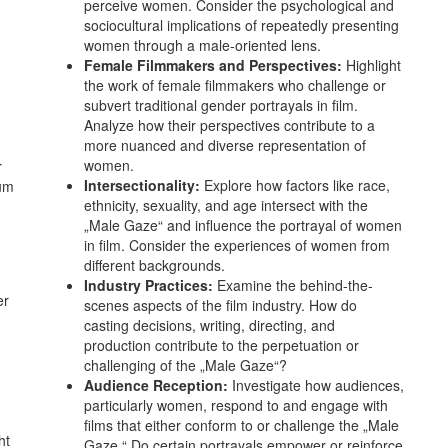
perceive women. Consider the psychological and
sociocultural implications of repeatedly presenting
women through a male-oriented lens.
Female Filmmakers and Perspectives:
Highlight
the work of female filmmakers who challenge or
subvert traditional gender portrayals in film.
Analyze how their perspectives contribute to a
more nuanced and diverse representation of
women.
r
Intersectionality:
Explore how factors like race,
zum
ethnicity, sexuality, and age intersect with the
„Male Gaze“ and influence the portrayal of women
in film. Consider the experiences of women from
different backgrounds.
Industry Practices:
Examine the behind-the-
er
scenes aspects of the film industry. How do
casting decisions, writing, directing, and
production contribute to the perpetuation or
challenging of the „Male Gaze“?
Audience Reception:
Investigate how audiences,
particularly women, respond to and engage with
films that either conform to or challenge the „Male
ht
Gaze.“ Do certain portrayals empower or reinforce