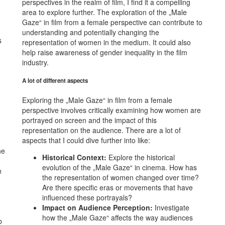
perspectives in the realm of film, I find it a compelling
area to explore further. The exploration of the „Male
Gaze“ in film from a female perspective can contribute to
understanding and potentially changing the
s
representation of women in the medium. It could also
help raise awareness of gender inequality in the film
industry.
A lot of different aspects
Exploring the „Male Gaze“ in film from a female
perspective involves critically examining how women are
portrayed on screen and the impact of this
representation on the audience. There are a lot of
aspects that I could dive further into like:
ne
Historical Context:
Explore the historical
evolution of the „Male Gaze“ in cinema. How has
n
the representation of women changed over time?
Are there specific eras or movements that have
influenced these portrayals?
Impact on Audience Perception:
Investigate
how the „Male Gaze“ affects the way audiences
b