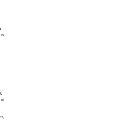
n
as
s
and
le,