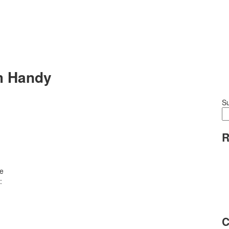
m Handy
S
R
he
:
C