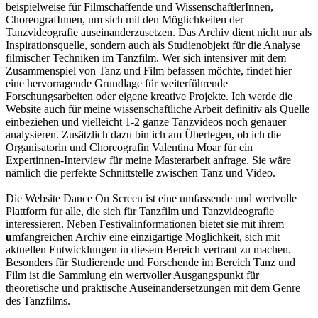
beispielweise für Filmschaffende und WissenschaftlerInnen,
ChoreografInnen, um sich mit den Möglichkeiten der
Tanzvideografie auseinanderzusetzen. Das Archiv dient nicht nur als
Inspirationsquelle, sondern auch als Studienobjekt für die Analyse
filmischer Techniken im Tanzfilm. Wer sich intensiver mit dem
Zusammenspiel von Tanz und Film befassen möchte, findet hier
eine hervorragende Grundlage für weiterführende
Forschungsarbeiten oder eigene kreative Projekte. Ich werde die
Website auch für meine wissenschaftliche Arbeit definitiv als Quelle
einbeziehen und vielleicht 1-2 ganze Tanzvideos noch genauer
analysieren. Zusätzlich dazu bin ich am Überlegen, ob ich die
Organisatorin und Choreografin Valentina Moar für ein
Expertinnen-Interview für meine Masterarbeit anfrage. Sie wäre
nämlich die perfekte Schnittstelle zwischen Tanz und Video.
Die Website Dance On Screen ist eine umfassende und wertvolle
Plattform für alle, die sich für Tanzfilm und Tanzvideografie
interessieren. Neben Festivalinformationen bietet sie mit ihrem
u
mfangreichen Archiv eine einzigartige Möglichkeit, sich mit
aktuellen Entwicklungen in diesem Bereich vertraut zu machen.
Besonders für Studierende und Forschende im Bereich Tanz und
Film ist die Sammlung ein wertvoller Ausgangspunkt für
theoretische und praktische Auseinandersetzungen mit dem Genre
des Tanzfilms.