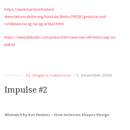
https://www.barrierefreiheit-
dienstekonsolidierung.bund.de/Webs/PB/DE/gesetze-und-
richtlinien/wcag/wcag-artikel.html
https://www.linkedin.com/pulse/interview-mari-ell-mets-iaap-eu-
pakwf
by
dragana.maksimovic
-
1. Dezember 2024
Impulse #2
Mismatch
by Kat Holmes – How Inclusion Shapes Design