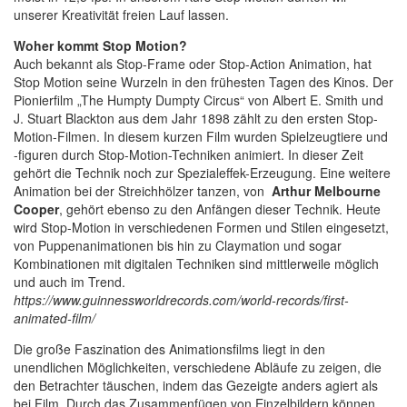
unserer Kreativität freien Lauf lassen.
Woher kommt Stop Motion?
Auch bekannt als Stop-Frame oder Stop-Action Animation, hat
Stop Motion seine Wurzeln in den frühesten Tagen des Kinos. Der
Pionierfilm „The Humpty Dumpty Circus“ von Albert E. Smith und
J. Stuart Blackton aus dem Jahr 1898 zählt zu den ersten Stop-
Motion-Filmen. In diesem kurzen Film wurden Spielzeugtiere und
-figuren durch Stop-Motion-Techniken animiert. In dieser Zeit
gehört die Technik noch zur Spezialeffek-Erzeugung. Eine weitere
Animation bei der Streichhölzer tanzen, von
Arthur Melbourne
Cooper
, gehört ebenso zu den Anfängen dieser Technik. Heute
wird Stop-Motion in verschiedenen Formen und Stilen eingesetzt,
von Puppenanimationen bis hin zu Claymation und sogar
Kombinationen mit digitalen Techniken sind mittlerweile möglich
und auch im Trend.
https://www.guinnessworldrecords.com/world-records/first-
animated-film/
Die große Faszination des Animationsfilms liegt in den
unendlichen Möglichkeiten, verschiedene Abläufe zu zeigen, die
den Betrachter täuschen, indem das Gezeigte anders agiert als
bei Film. Durch das Zusammenfügen von Einzelbildern können