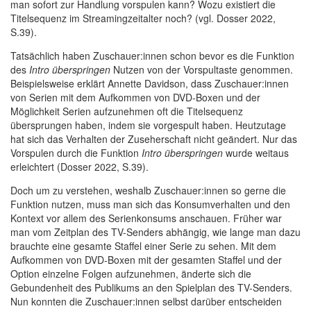
man sofort zur Handlung vorspulen kann? Wozu existiert die
Titelsequenz im Streamingzeitalter noch? (vgl. Dosser 2022,
S.39).
Tatsächlich haben Zuschauer:innen schon bevor es die Funktion
des
Intro überspringen
Nutzen von der Vorspultaste genommen.
Beispielsweise erklärt Annette Davidson, dass Zuschauer:innen
von Serien mit dem Aufkommen von DVD-Boxen und der
Möglichkeit Serien aufzunehmen oft die Titelsequenz
übersprungen haben, indem sie vorgespult haben. Heutzutage
hat sich das Verhalten der Zuseherschaft nicht geändert. Nur das
Vorspulen durch die Funktion
Intro überspringen
wurde weitaus
erleichtert (Dosser 2022, S.39).
Doch um zu verstehen, weshalb Zuschauer:innen so gerne die
Funktion nutzen, muss man sich das Konsumverhalten und den
Kontext vor allem des Serienkonsums anschauen. Früher war
man vom Zeitplan des TV-Senders abhängig, wie lange man dazu
brauchte eine gesamte Staffel einer Serie zu sehen. Mit dem
Aufkommen von DVD-Boxen mit der gesamten Staffel und der
Option einzelne Folgen aufzunehmen, änderte sich die
Gebundenheit des Publikums an den Spielplan des TV-Senders.
Nun konnten die Zuschauer:innen selbst darüber entscheiden