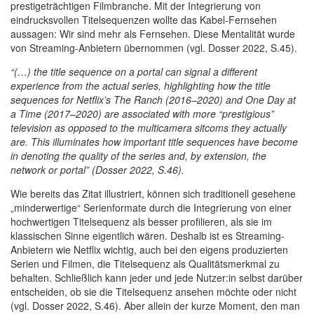
prestigeträchtigen Filmbranche. Mit der Integrierung von
eindrucksvollen Titelsequenzen wollte das Kabel-Fernsehen
aussagen: Wir sind mehr als Fernsehen. Diese Mentalität wurde
von Streaming-Anbietern übernommen (vgl. Dosser 2022, S.45).
“(…) the title sequence on a portal can signal a different
experience from the actual series, highlighting how the title
sequences for Netflix’s The Ranch (2016–2020) and One Day at
a Time (2017–2020) are associated with more “prestigious”
television as opposed to the multicamera sitcoms they actually
are. This illuminates how important title sequences have become
in denoting the quality of the series and, by extension, the
network or portal” (Dosser 2022, S.46).
Wie bereits das Zitat illustriert, können sich traditionell gesehene
„minderwertige“ Serienformate durch die Integrierung von einer
hochwertigen Titelsequenz als besser profilieren, als sie im
klassischen Sinne eigentlich wären. Deshalb ist es Streaming-
Anbietern wie Netflix wichtig, auch bei den eigens produzierten
Serien und Filmen, die Titelsequenz als Qualitätsmerkmal zu
behalten. Schließlich kann jeder und jede Nutzer:in selbst darüber
entscheiden, ob sie die Titelsequenz ansehen möchte oder nicht
(vgl. Dosser 2022, S.46). Aber allein der kurze Moment, den man