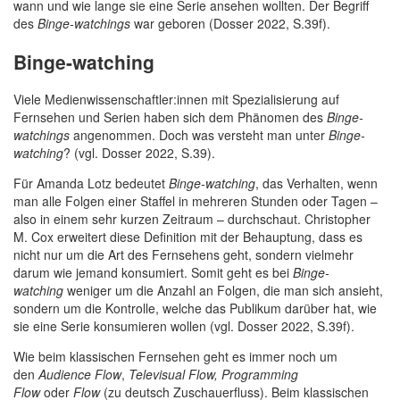
wann und wie lange sie eine Serie ansehen wollten. Der Begriff
des
Binge-watchings
war geboren (Dosser 2022, S.39f).
Binge-watching
Viele Medienwissenschaftler:innen mit Spezialisierung auf
Fernsehen und Serien haben sich dem Phänomen des
Binge-
watchings
angenommen. Doch was versteht man unter
Binge-
watching
? (vgl. Dosser 2022, S.39).
Für Amanda Lotz bedeutet
Binge-watching
, das Verhalten, wenn
man alle Folgen einer Staffel in mehreren Stunden oder Tagen –
also in einem sehr kurzen Zeitraum – durchschaut. Christopher
M. Cox erweitert diese Definition mit der Behauptung, dass es
nicht nur um die Art des Fernsehens geht, sondern vielmehr
darum wie jemand konsumiert. Somit geht es bei
Binge-
watching
weniger um die Anzahl an Folgen, die man sich ansieht,
sondern um die Kontrolle, welche das Publikum darüber hat, wie
sie eine Serie konsumieren wollen (vgl. Dosser 2022, S.39f).
Wie beim klassischen Fernsehen geht es immer noch um
den
Audience Flow
,
Televisual Flow, Programming
Flow
oder
Flow
(zu deutsch Zuschauerfluss). Beim klassischen