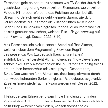
Fernsehen geht es darum, zu schauen wie TV-Sender durch die
geschickte Integrierung von einzelnen Elementen, wie einzelne
Folgen, Filme oder Werbung das Publikum bei sich behält. Im
Streaming-Bereich geht es geht vielmehr darum, wie durch
verschiedenste Maßnahmen die Zuseher:innen aktiv in den
Serien und Filmkonsum eingreifen können. Auch interessant ist
es sich genauer anzusehen, welchen Effekt
Binge-watching
auf
den Flow hat (vgl. Dosser 2022, S.40).
Max Dosser bezieht sich in seinem Artikel auf Rick Altman,
welcher neben dem Programming Flow, den Begriff
des
household flow
(zu deutsch Haushaltsverhalten)
einführt. Darunter versteht Altman folgendes: “how viewers are
seldom exclusively watching television but rather are doing things
around their homes while television plays” (Dosser 2022,
S.40). Des weiteren führt Altman an, dass beispielsweise durch
den wiederkehrenden Serien-Jingle auf Audioebene, abgelenkte
Zuseher:innen wieder aufmerksam werden (vgl. Dosser 2022,
S.40).
Titelsequenzen führen behutsam in die Handlung und in den
Zustand des Serien- und Filmeschauens ein. Doch hauptsächlich
beim Binge-watching von Serien, können Vorspänne die