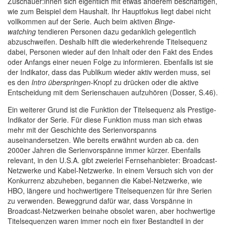
Zuschauer:innen sich eigentlich mit etwas anderem beschäftigen,
wie zum Beispiel dem Haushalt. Ihr Hauptfokus liegt dabei nicht
vollkommen auf der Serie. Auch beim aktiven
Binge-
watching
tendieren Personen dazu gedanklich gelegentlich
abzuschweifen. Deshalb hilft die wiederkehrende Titelsequenz
dabei, Personen wieder auf den Inhalt oder den Fakt des Endes
oder Anfangs einer neuen Folge zu informieren. Ebenfalls ist sie
der Indikator, dass das Publikum wieder aktiv werden muss, sei
es den
Intro überspringen
-Knopf zu drücken oder die aktive
Entscheidung mit dem Serienschauen aufzuhören (Dosser, S.46).
Ein weiterer Grund ist die Funktion der Titelsequenz als Prestige-
Indikator der Serie. Für diese Funktion muss man sich etwas
mehr mit der Geschichte des Serienvorspanns
auseinandersetzen. Wie bereits erwähnt wurden ab ca. den
2000er Jahren die Serienvorspänne immer kürzer. Ebenfalls
relevant, in den U.S.A. gibt zweierlei Fernsehanbieter: Broadcast-
Netzwerke und Kabel-Netzwerke. In einem Versuch sich von der
Konkurrenz abzuheben, begannen die Kabel-Netzwerke, wie
HBO, längere und hochwertigere Titelsequenzen für ihre Serien
zu verwenden. Beweggrund dafür war, dass Vorspänne in
Broadcast-Netzwerken beinahe obsolet waren, aber hochwertige
Titelsequenzen waren immer noch ein fixer Bestandteil in der