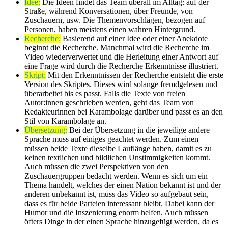
Idee:
Die Ideen findet das Team überall im Alltag: auf der
Straße, während Konversationen, über Freunde, von
Zuschauern, usw. Die Themenvorschlägen, bezogen auf
Personen, haben meistens einen wahren Hintergrund.
Recherche:
Basierend auf einer Idee oder einer Anekdote
beginnt die Recherche. Manchmal wird die Recherche im
Video wiederverwertet und die Herleitung einer Antwort auf
eine Frage wird durch die Recherche Erkenntnisse illustriert.
Skript:
Mit den Erkenntnissen der Recherche entsteht die erste
Version des Skriptes. Dieses wird solange fremdgelesen und
überarbeitet bis es passt. Falls die Texte von freien
Autor:innen geschrieben werden, geht das Team von
Redakteurinnen bei Karambolage darüber und passt es an den
Stil von Karambolage an.
Übersetzung:
Bei der Übersetzung in die jeweilige andere
Sprache muss auf einiges geachtet werden. Zum einen
müssen beide Texte dieselbe Lauflänge haben, damit es zu
keinen textlichen und bildlichen Unstimmigkeiten kommt.
Auch müssen die zwei Perspektiven von den
Zuschauergruppen bedacht werden. Wenn es sich um ein
Thema handelt, welches der einen Nation bekannt ist und der
anderen unbekannt ist, muss das Video so aufgebaut sein,
dass es für beide Parteien interessant bleibt. Dabei kann der
Humor und die Inszenierung enorm helfen. Auch müssen
öfters Dinge in der einen Sprache hinzugefügt werden, da es