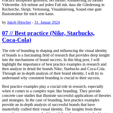
Practice Beispielen geholfen, bei meiner Annäherung zu meiner
Videoreihe. Ich nehme auf jeden Fall mit, dass die Gliederung in
Recherche, Skript, Vertonung, Visualisierung, Sound eine gute
Basisstruktur für mich sein kann.
by
Jakob Hirscher
-
31. Januar 2024
07 // Best practice (Nike, Starbucks,
Coca-Cola)
The role of branding in shaping and influencing the visual identity
of brands is a fascinating field of research that provides deep insight
into the mechanisms of brand success. In this blog post, I will
highlight the importance of best practice examples in research and
then analyze in detail the brands Nike, Starbucks and Coca-Cola.
Through an in-depth analysis of their brand identity, I will try to
understand why consistent branding is crucial to their success.
Best practice examples play a crucial role in research, especially
when it comes to a complex topic like branding. They provide
concrete case studies that illustrate successful applications of theories
and strategies. In the case of branding, best practice examples
provide an in-depth analysis of successful brands that have
masterfully crafted their visual identity. The insights from these