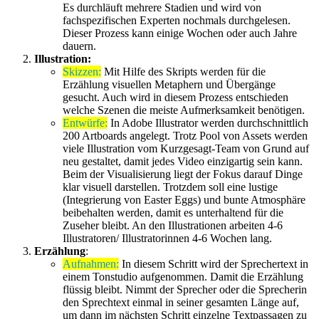
Es durchläuft mehrere Stadien und wird von
fachspezifischen Experten nochmals durchgelesen.
Dieser Prozess kann einige Wochen oder auch Jahre
dauern.
Illustration:
Skizzen:
Mit Hilfe des Skripts werden für die
Erzählung visuellen Metaphern und Übergänge
gesucht. Auch wird in diesem Prozess entschieden
welche Szenen die meiste Aufmerksamkeit benötigen.
Entwürfe:
In Adobe Illustrator werden durchschnittlich
200 Artboards angelegt. Trotz Pool von Assets werden
viele Illustration vom Kurzgesagt-Team von Grund auf
neu gestaltet, damit jedes Video einzigartig sein kann.
Beim der Visualisierung liegt der Fokus darauf Dinge
klar visuell darstellen. Trotzdem soll eine lustige
(Integrierung von Easter Eggs) und bunte Atmosphäre
beibehalten werden, damit es unterhaltend für die
Zuseher bleibt. An den Illustrationen arbeiten 4-6
Illustratoren/ Illustratorinnen 4-6 Wochen lang.
Erzählung
:
Aufnahmen:
In diesem Schritt wird der Sprechertext in
einem Tonstudio aufgenommen. Damit die Erzählung
flüssig bleibt. Nimmt der Sprecher oder die Sprecherin
den Sprechtext einmal in seiner gesamten Länge auf,
um dann im nächsten Schritt einzelne Textpassagen zu