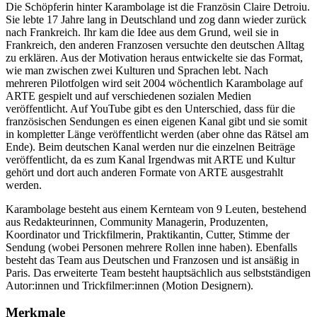
Die Schöpferin hinter Karambolage ist die Französin Claire Detroiu.
Sie lebte 17 Jahre lang in Deutschland und zog dann wieder zurück
nach Frankreich. Ihr kam die Idee aus dem Grund, weil sie in
Frankreich, den anderen Franzosen versuchte den deutschen Alltag
zu erklären. Aus der Motivation heraus entwickelte sie das Format,
wie man zwischen zwei Kulturen und Sprachen lebt. Nach
mehreren Pilotfolgen wird seit 2004 wöchentlich Karambolage auf
ARTE gespielt und auf verschiedenen sozialen Medien
veröffentlicht. Auf YouTube gibt es den Unterschied, dass für die
französischen Sendungen es einen eigenen Kanal gibt und sie somit
in kompletter Länge veröffentlicht werden (aber ohne das Rätsel am
Ende). Beim deutschen Kanal werden nur die einzelnen Beiträge
veröffentlicht, da es zum Kanal Irgendwas mit ARTE und Kultur
gehört und dort auch anderen Formate von ARTE ausgestrahlt
werden.
Karambolage besteht aus einem Kernteam von 9 Leuten, bestehend
aus Redakteurinnen, Community Managerin, Produzenten,
Koordinator und Trickfilmerin, Praktikantin, Cutter, Stimme der
Sendung (wobei Personen mehrere Rollen inne haben). Ebenfalls
besteht das Team aus Deutschen und Franzosen und ist ansäßig in
Paris. Das erweiterte Team besteht hauptsächlich aus selbstständigen
Autor:innen und Trickfilmer:innen (Motion Designern).
Merkmale