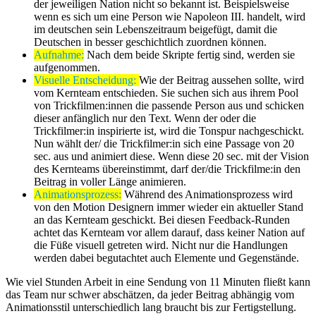
der jeweiligen Nation nicht so bekannt ist. Beispielsweise
wenn es sich um eine Person wie Napoleon III. handelt, wird
im deutschen sein Lebenszeitraum beigefügt, damit die
Deutschen in besser geschichtlich zuordnen können.
Aufnahme:
Nach dem beide Skripte fertig sind, werden sie
aufgenommen.
Visuelle Entscheidung:
Wie der Beitrag aussehen sollte, wird
vom Kernteam entschieden. Sie suchen sich aus ihrem Pool
von Trickfilmen:innen die passende Person aus und schicken
dieser anfänglich nur den Text. Wenn der oder die
Trickfilmer:in inspirierte ist, wird die Tonspur nachgeschickt.
Nun wählt der/ die Trickfilmer:in sich eine Passage von 20
sec. aus und animiert diese. Wenn diese 20 sec. mit der Vision
des Kernteams übereinstimmt, darf der/die Trickfilme:in den
Beitrag in voller Länge animieren.
Animationsprozess:
Während des Animationsprozess wird
von den Motion Designern immer wieder ein aktueller Stand
an das Kernteam geschickt. Bei diesen Feedback-Runden
achtet das Kernteam vor allem darauf, dass keiner Nation auf
die Füße visuell getreten wird. Nicht nur die Handlungen
werden dabei begutachtet auch Elemente und Gegenstände.
Wie viel Stunden Arbeit in eine Sendung von 11 Minuten fließt kann
das Team nur schwer abschätzen, da jeder Beitrag abhängig vom
Animationsstil unterschiedlich lang braucht bis zur Fertigstellung.