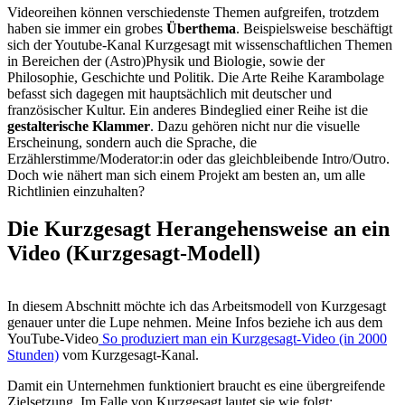
Videoreihen können verschiedenste Themen aufgreifen, trotzdem
haben sie immer ein grobes
Überthema
. Beispielsweise beschäftigt
sich der Youtube-Kanal Kurzgesagt mit wissenschaftlichen Themen
in Bereichen der (Astro)Physik und Biologie, sowie der
Philosophie, Geschichte und Politik. Die Arte Reihe Karambolage
befasst sich dagegen mit hauptsächlich mit deutscher und
französischer Kultur. Ein anderes Bindeglied einer Reihe ist die
gestalterische Klammer
. Dazu gehören nicht nur die visuelle
Erscheinung, sondern auch die Sprache, die
Erzählerstimme/Moderator:in oder das gleichbleibende Intro/Outro.
Doch wie nähert man sich einem Projekt am besten an, um alle
Richtlinien einzuhalten?
Die Kurzgesagt Herangehensweise an ein
Video (Kurzgesagt-Modell)
In diesem Abschnitt möchte ich das Arbeitsmodell von Kurzgesagt
genauer unter die Lupe nehmen. Meine Infos beziehe ich aus dem
YouTube-Video
So produziert man ein Kurzgesagt-Video (in 2000
Stunden)
vom Kurzgesagt-Kanal.
Damit ein Unternehmen funktioniert braucht es eine übergreifende
Zielsetzung. Im Falle von Kurzgesagt lautet sie wie folgt: